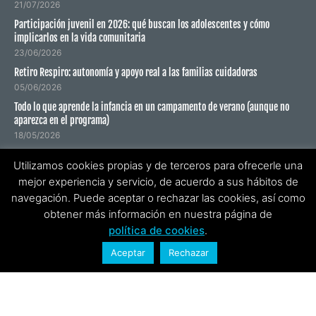
21/07/2026
Participación juvenil en 2026: qué buscan los adolescentes y cómo
implicarlos en la vida comunitaria
23/06/2026
Retiro Respiro: autonomía y apoyo real a las familias cuidadoras
05/06/2026
Todo lo que aprende la infancia en un campamento de verano (aunque no
aparezca en el programa)
18/05/2026
Utilizamos cookies propias y de terceros para ofrecerle una
SUSCRÍBETE A NUESTRO NEWSLETTER
mejor experiencia y servicio, de acuerdo a sus hábitos de
navegación. Puede aceptar o rechazar las cookies, así como
obtener más información en nuestra página de
política de cookies
.
He leído y acepto la
política de privacidad
.
Aceptar
Rechazar
ENVIAR