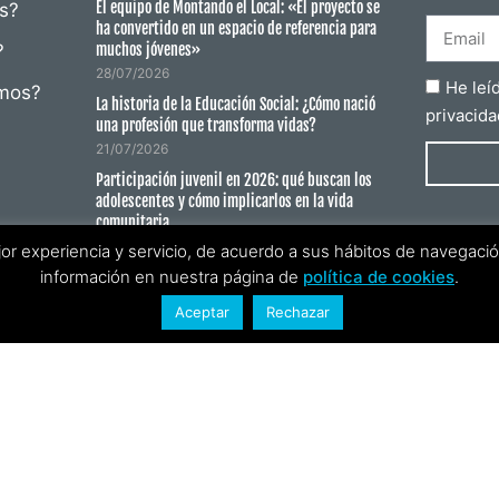
El equipo de Montando el Local: «El proyecto se
s?
ha convertido en un espacio de referencia para
?
muchos jóvenes»
28/07/2026
He leí
mos?
La historia de la Educación Social: ¿Cómo nació
privacida
una profesión que transforma vidas?
21/07/2026
Participación juvenil en 2026: qué buscan los
adolescentes y cómo implicarlos en la vida
comunitaria
23/06/2026
jor experiencia y servicio, de acuerdo a sus hábitos de navegac
cias
información en nuestra página de
política de cookies
.
Retiro Respiro: autonomía y apoyo real a las
familias cuidadoras
Aceptar
Rechazar
05/06/2026
Todo lo que aprende la infancia en un
campamento de verano (aunque no aparezca en
el programa)
18/05/2026