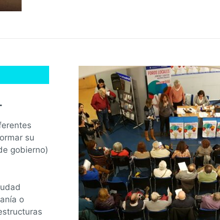
L
ferentes
formar su
 de gobierno)
iudad
anía o
estructuras