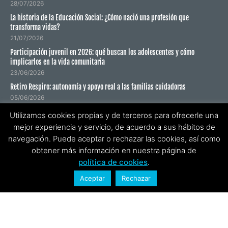
28/07/2026
La historia de la Educación Social: ¿Cómo nació una profesión que
transforma vidas?
21/07/2026
Participación juvenil en 2026: qué buscan los adolescentes y cómo
implicarlos en la vida comunitaria
23/06/2026
Retiro Respiro: autonomía y apoyo real a las familias cuidadoras
05/06/2026
Todo lo que aprende la infancia en un campamento de verano (aunque no
Utilizamos cookies propias y de terceros para ofrecerle una
aparezca en el programa)
mejor experiencia y servicio, de acuerdo a sus hábitos de
18/05/2026
navegación. Puede aceptar o rechazar las cookies, así como
obtener más información en nuestra página de
política de cookies
.
SUSCRÍBETE A NUESTRO NEWSLETTER
Aceptar
Rechazar
He leído y acepto la
política de privacidad
.