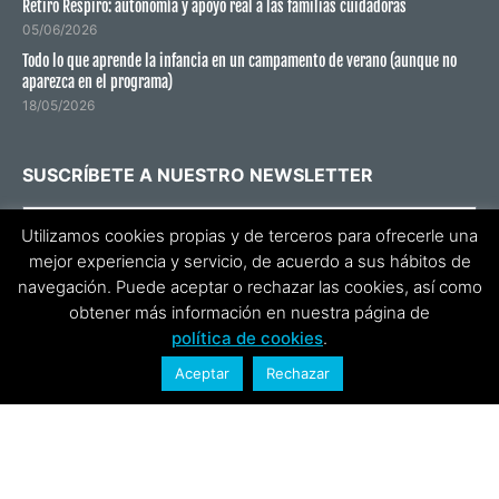
Retiro Respiro: autonomía y apoyo real a las familias cuidadoras
05/06/2026
Todo lo que aprende la infancia en un campamento de verano (aunque no
aparezca en el programa)
18/05/2026
SUSCRÍBETE A NUESTRO NEWSLETTER
Utilizamos cookies propias y de terceros para ofrecerle una
mejor experiencia y servicio, de acuerdo a sus hábitos de
He leído y acepto la
política de privacidad
.
navegación. Puede aceptar o rechazar las cookies, así como
obtener más información en nuestra página de
ENVIAR
política de cookies
.
Aceptar
Rechazar
© 2021 Siete Estrellas. Web desarrollada por
Agítalo 3.0
y
Verdes
Digitales
.