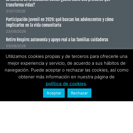
transforma vidas?
21/07/2026
Participación juvenil en 2026: qué buscan los adolescentes y cómo
implicarlos en la vida comunitaria
23/06/2026
Retiro Respiro: autonomía y apoyo real a las familias cuidadoras
05/06/2026
Todo lo que aprende la infancia en un campamento de verano (aunque no
Utilizamos cookies propias y de terceros para ofrecerle una
aparezca en el programa)
mejor experiencia y servicio, de acuerdo a sus hábitos de
18/05/2026
navegación. Puede aceptar o rechazar las cookies, así como
obtener más información en nuestra página de
política de cookies
.
SUSCRÍBETE A NUESTRO NEWSLETTER
Aceptar
Rechazar
He leído y acepto la
política de privacidad
.
ENVIAR