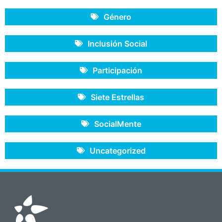
Género
Inclusión Social
Participación
Siete Estrellas
SocialMente
Uncategorized